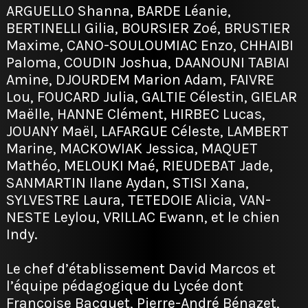
ARGUELLO Shanna, BARDE Léanie,
BERTINELLI Gilia, BOURSIER Zoé, BRUSTIER
Maxime, CANO-SOULOUMIAC Enzo, CHHAIBI
Paloma, COUDIN Joshua, DAANOUNI TABIAI
Amine, DJOURDEM Marion Adam, FAIVRE
Lou, FOUCARD Julia, GALTIE Célestin, GIELAR
Maëlle, HANNE Clément, HIRBEC Lucas,
JOUANY Maël, LAFARGUE Céleste, LAMBERT
Marine, MACKOWIAK Jessica, MAQUET
Mathéo, MELOUKI Maé, RIEUDEBAT Jade,
SANMARTIN Ilane Aydan, STISI Xana,
SYLVESTRE Laura, TETEDOIE Alicia, VAN-
NESTE Leylou, VRILLAC Ewann, et le chien
Indy.
Le chef d’établissement David Marcos et
l’équipe pédagogique du Lycée dont
Françoise Bacquet, Pierre-André Bénazet,